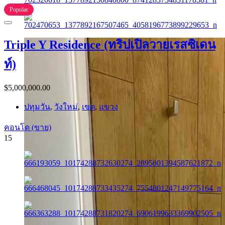
Popular
Triple Y Residence (ทริปเปิลวายเรสซิเดน
ท์)
$5,000,000.00
ปทุมวัน
,
วังใหม่
,
เขต
,
แขวง
คอนโด (ขาย)
15