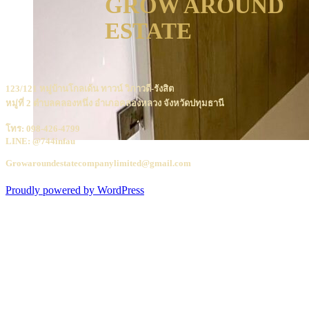
GROW AROUND
ESTATE
123/121 หมู่บ้านโกลเด้น ทาวน์ วิภาวดี-รังสิต
หมู่ที่ 2 ตำบลคลองหนึ่ง อำเภอคลองหลวง จังหวัดปทุมธานี
โทร: 098-426-4799
LINE: @744infau
Growaroundestatecompanylimited@gmail.com
Proudly powered by WordPress