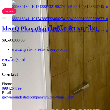
Popular
Ideo Q Phayathai (ไอดิโอ คิว พญาไท)
$9,590,000.00
ถนนพญาไท
,
ราชเทวี
,
เขต
,
แขวง
คอนโด (ขาย)
30
Contact
Phone
0984264799
Email
growaroundestatecompanylimited@gmail.com