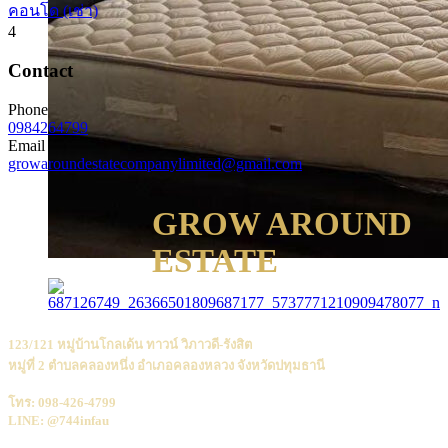
คอนโด (เช่า)
4
Contact
Phone
0984264799
Email
growaroundestatecompanylimited@gmail.com
GROW AROUND
ESTATE
123/121 หมู่บ้านโกลเด้น ทาวน์ วิภาวดี-รังสิต
หมู่ที่ 2 ตำบลคลองหนึ่ง อำเภอคลองหลวง จังหวัดปทุมธานี
โทร: 098-426-4799
LINE: @744infau