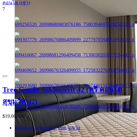
คอนโด (เช่า)
7
Tree Condo Sukhumvit 42 (ทรี คอนโด
สุขุมวิท 42)
$19,000.00
คลองเตย
,
คลองเตย
,
เขต
,
แขวง