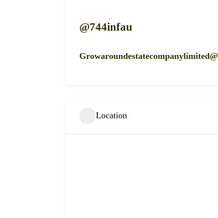
@744infau
Growaroundestatecompanylimited@
Location